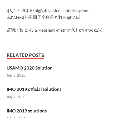
\[S_2=\left\{d\,\big|\,d|N,a\leqslant d\leqslant
b,d\,\text{的素因子个数是奇数}\right\}.\]
证明: \(|S_1|-|S_2|\leqslant \mathrm{C}_k^{\frac k2}\).
RELATED POSTS
USAMO 2020 Solution
July 8, 2020
IMO 2019 official solutions
July 4, 2020
IMO 2019 solutions