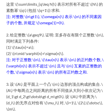
这里 \(\sum\limits_{q\leq N}\) 表示对所有不超过 \(N\) 的
素数幂 \(q\) (包括 \(q=1\)) 求和.
注: 对整数 \(n\gt1\), \(\omega(n)\) 表示 \(n\) 的不同素因
子的个数, 并规定 \(\omega(1)=0\).
2. 给定整数 \(a\geq9\). 证明: 至多存在有限个正整数 \(n\),
同时满足下列条件:
(1) \(\tau(n)=a\);
(2) \(n\mid \varphi(n)+\sigma(n)\).
注: 对于正整数 \(n\), \(\tau(n)\) 表示 \(n\) 的正约数个数, \
(\varphi(n)\) 表示不超过 \(n\) 且与 \(n\) 互素的正整数的
个数, \(\sigma(n)\) 表示 \(n\) 的所有正约数之和.
3. 设 \(A\) 是平面上一个凸 \(n\) 边形的顶点构成的集合. \
(A\) 中每两点之间距离的所有不同值从大到小依次记为 \
(d_1\gt d_2\gt\dotsb\gt d_m\gt0\). 设 \(A\) 中距离为 \
(d_i\) 的无序点对恰有 \(\mu_i\) 对, \(i=1\), \(2\),\(\dotsc\),
\(m\).