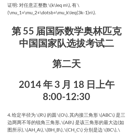
证明: 对任意正整数 \(k\leq m\), 有 \
(\mu_1+\mu_2+\dotsb+\mu_k\leq(3k-1)n\).
第 55 届国际数学奥林匹克
中国国家队选拔考试二
第二天
2014 年 3 月 18 日上午
8:00-12:30
4. 给定半径为 \(R\) 的圆 \(O\), 其内接三角形 \(ABC\) 是三
边两两不等的锐角三角形, \(AB\) 是该三角形的最大边(如
图所示), \(AH_A\), \(BH_B\), \(CH_C\) 分别是边 \(BC\), \