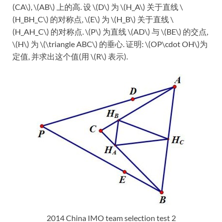
(CA\), \(AB\) 上的高. 设 \(D\) 为 \(H_A\) 关于直线 \
(H_BH_C\) 的对称点, \(E\) 为 \(H_B\) 关于直线 \
(H_AH_C\) 的对称点. \(P\) 为直线 \(AD\) 与 \(BE\) 的交点,
\(H\) 为 \(\triangle ABC\) 的垂心. 证明: \(OP\cdot OH\)为
定值, 并求出这个值(用 \(R\) 表示).
2014 China IMO team selection test 2