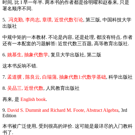
时间, 比 I 早一年半. 两本书的作者都是徐明曜和赵春来, 只是
署名顺序不同.
5.
冯克勤, 李尚志, 章璞, 近世代数引论
, 第三版, 中国科技大学
出版社
中规中矩的一本教材. 不论是内容, 还是处理, 都没有特点. 作者
还有一本配套的习题解答: 近世代数三百题, 高等教育出版社.
6.
姚慕生, 抽象代数学
, 复旦大学出版社, 第二版
这本书反响不错.
7.
孟道骥 , 陈良云, 白瑞蒲, 抽象代数1:代数学基础
, 科学出版社
8.
吴品三, 近世代数
, 人民教育出版社
再来, 是
English book
.
9.
David S. Dummit and Richard M. Foote, Abstract Algebra
, 3rd
Edition
本书被广泛使用, 受到很高的评价. 这可能是最详尽的入门教科
书了.