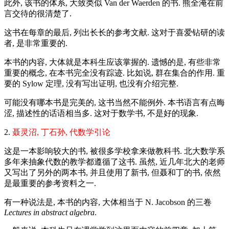
此外, 该书的体系, 大致类似 Van der Waerden 的书. 熊全淹在前
言交待的很清楚了.
这书在每章的最后, 列出长长的参考文献. 这对于喜爱钻研的读
者, 是非常重要的.
本书的内容, 大体就是本科生应该掌握的. 遗憾的是, 有些非常
重要的概念, 在本书完全没有踪迹. 比如说, 群在集合的作用. 重
要的 Sylow 定理, 没有写出证明, 也没有介绍完整.
可能没有哪本书是完美的, 这书当然不能例外. 本书语言有点晦
涩, 描述性的话语相当多. 这对于数学书, 不是好的现象.
2.
聂灵沼, 丁石孙, 代数学引论
这是一本影响较大的书, 被很多学校拿来做教科书. 北大数学系
多年来抽象代数的教学都遵循了这书. 虽然, 近几年北大的老师
又写出了另外的两本书, 并且使用了新书, 但聂和丁的书, 依然
是最重要的参考资料之一.
有一种说法是, 本书的内容, 大体相当于 N. Jacobson 的三卷
Lectures in abstract algebra
.