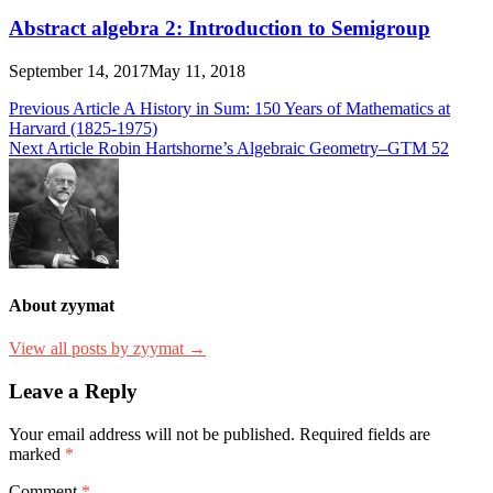
Abstract algebra 2: Introduction to Semigroup
September 14, 2017
May 11, 2018
Post
Previous Article
A History in Sum: 150 Years of Mathematics at
Harvard (1825-1975)
navigation
Next Article
Robin Hartshorne’s Algebraic Geometry–GTM 52
About zyymat
View all posts by zyymat →
Leave a Reply
Your email address will not be published.
Required fields are
marked
*
Comment
*