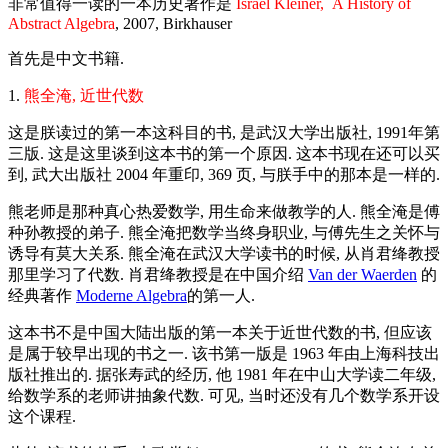
非常值得一读的一本历史著作是
Israel Kleiner, A History of
Abstract Algebra
, 2007, Birkhauser
首先是中文书籍.
1.
熊全淹, 近世代数
这是朕读过的第一本这科目的书, 是武汉大学出版社, 1991年第
三版. 这是这里谈到这本书的第一个原因. 这本书现在还可以买
到, 武大出版社 2004 年重印, 369 页, 与朕手中的那本是一样的.
熊老师是那种真心热爱数学, 用生命来做教学的人. 熊全淹是傅
种孙教授的弟子. 熊全淹把数学当终身职业, 与傅先生之关怀与
诱导有莫大关系. 熊全淹在武汉大学读书的时候, 从肖君绛教授
那里学习了代数. 肖君绛教授是在中国介绍
Van der Waerden
的
经典著作
Moderne Algebra
的第一人.
这本书不是中国大陆出版的第一本关于近世代数的书, 但应该
是属于较早出现的书之一. 该书第一版是 1963 年由上海科技出
版社推出的. 据张寿武的经历, 他 1981 年在中山大学读二年级,
给数学系的老师讲抽象代数. 可见, 当时还没有几个数学系开设
这个课程.