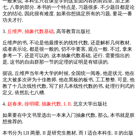
一般来说, 本科生只在课堂学到这里面内容的前四章, 加上第
七, 八章的部分. 本书的一个特点是, 习题很多. 不少题目都是论
文的结论, 因此很有难度. 如果你想搞定所有的习题, 要花一番
功夫才行.
3.
丘维声, 抽象代数基础
, 高等教育出版社
丘维声的书, 不论是他最擅长的线性代数, 还是解析几何教材,
或者表示论, 都是很一般的, 切不中要害, 观点一般. 不过, 拿来
参考一下, 还是可以的. 这本抽象代数基础, 还行. 需要指出的
是, 这书的自由群那一节的定理的证明是有错误的.
据说, 丘维声当年考大学的时候, 全国统一阅卷, 他是状元. 他在
北大被多次评为十佳教师. 他在黑板的板书, 工工整整. 可是, 他
教了十几次线性代数, 写了好几本线性代数的书, 处理行列式的
定义, 依然乱七八糟.
4.
赵春来, 徐明曜, 抽象代数, I, II
. 北京大学出版社
如果要在中文书里选出一本来入门抽象代数, 那么, 本书就是朕
想推荐的.
本书分为 I,II 两册, II 是研究生教材, 而 I 适合本科生. II 的出版