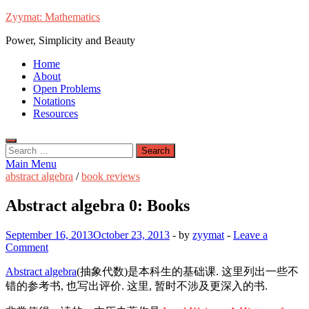
Skip
Zyymat: Mathematics
to
Power, Simplicity and Beauty
content
Home
About
Open Problems
Notations
Resources
Search
for:
Main Menu
abstract algebra
/
book reviews
Abstract algebra 0: Books
September 16, 2013
October 23, 2013
-
by
zyymat
-
Leave a
Comment
Abstract algebra
(抽象代数)是本科生的基础课. 这里列出一些不
错的参考书, 也写出评价. 这里, 暂时不涉及更深入的书.