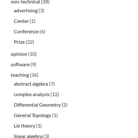
non-technical
(28)
advertising
(3)
Center
(1)
Conference
(6)
Prize
(22)
opinion
(10)
software
(9)
teaching
(36)
abstract algebra
(7)
complex analysis
(12)
Differential Geometry
(2)
General Topology
(1)
Lie theory
(1)
linear algebra
(3)