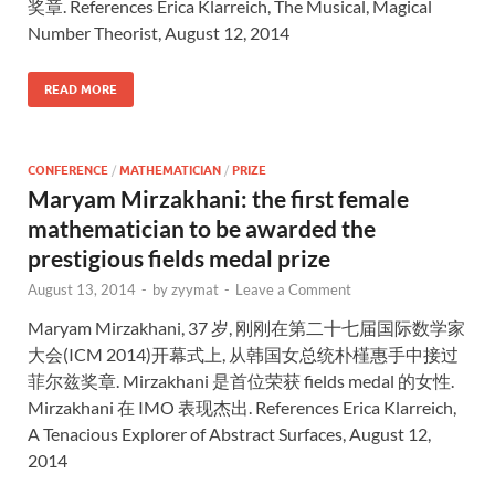
奖章. References Erica Klarreich, The Musical, Magical
Number Theorist, August 12, 2014
READ MORE
CONFERENCE
/
MATHEMATICIAN
/
PRIZE
Maryam Mirzakhani: the first female
mathematician to be awarded the
prestigious fields medal prize
August 13, 2014
-
by
zyymat
-
Leave a Comment
Maryam Mirzakhani, 37 岁, 刚刚在第二十七届国际数学家
大会(ICM 2014)开幕式上, 从韩国女总统朴槿惠手中接过
菲尔兹奖章. Mirzakhani 是首位荣获 fields medal 的女性.
Mirzakhani 在 IMO 表现杰出. References Erica Klarreich,
A Tenacious Explorer of Abstract Surfaces, August 12,
2014