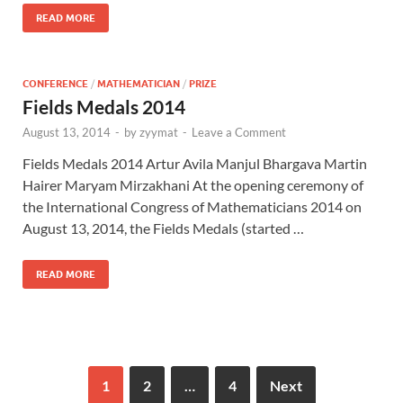
READ MORE
CONFERENCE
/
MATHEMATICIAN
/
PRIZE
Fields Medals 2014
August 13, 2014
-
by
zyymat
-
Leave a Comment
Fields Medals 2014 Artur Avila Manjul Bhargava Martin
Hairer Maryam Mirzakhani At the opening ceremony of
the International Congress of Mathematicians 2014 on
August 13, 2014, the Fields Medals (started …
READ MORE
1
2
…
4
Next