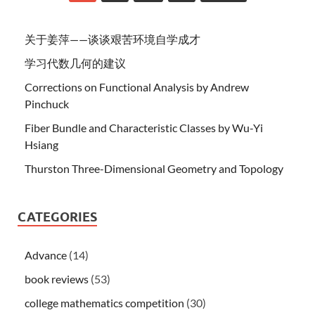
关于姜萍——谈谈艰苦环境自学成才
学习代数几何的建议
Corrections on Functional Analysis by Andrew
Pinchuck
Fiber Bundle and Characteristic Classes by Wu-Yi
Hsiang
Thurston Three-Dimensional Geometry and Topology
CATEGORIES
Advance
(14)
book reviews
(53)
college mathematics competition
(30)