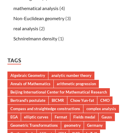
mathematical analysis
(4)
Non-Euclidean geometry
(3)
real analysis
(2)
Schnirelmann density
(1)
TAGS
Algebraic Geometry
analytic number theory
Annals of Mathematics
arithmetic progression
Beijing International Center for Mathematical Research
Bertrand's postulate
BICMR
Chow Yun-fat
CMO
Compass and straightedge constructions
complex analysis
EGA
elliptic curves
Fermat
Fields medal
Gauss
Geometric Transformations
geometry
Germany