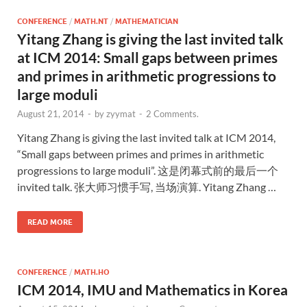
CONFERENCE
/
MATH.NT
/
MATHEMATICIAN
Yitang Zhang is giving the last invited talk
at ICM 2014: Small gaps between primes
and primes in arithmetic progressions to
large moduli
August 21, 2014
-
by
zyymat
-
2 Comments.
Yitang Zhang is giving the last invited talk at ICM 2014,
“Small gaps between primes and primes in arithmetic
progressions to large moduli”. 这是闭幕式前的最后一个
invited talk. 张大师习惯手写, 当场演算. Yitang Zhang …
READ MORE
CONFERENCE
/
MATH.HO
ICM 2014, IMU and Mathematics in Korea