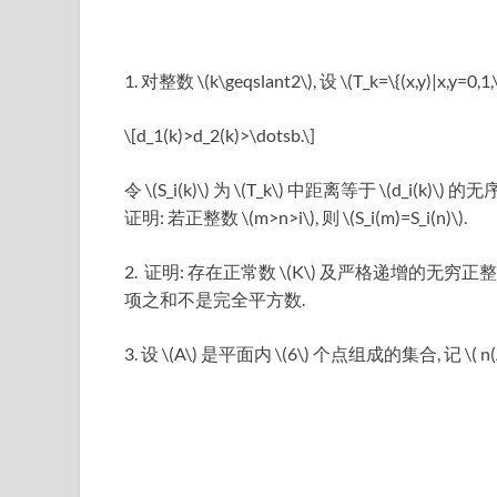
1. 对整数 \(k\geqslant2\), 设 \(T_k=\{(
\[d_1(k)>d_2(k)>\dotsb.\]
令 \(S_i(k)\) 为 \(T_k\) 中距离等于 \(d_i(k)\
证明: 若正整数 \(m>n>i\), 则 \(S_i(m)=S_i(n)\).
2. 证明: 存在正常数 \(K\) 及严格递增的无穷正整数数列 \(
项之和不是完全平方数.
3. 设 \(A\) 是平面内 \(6\) 个点组成的集合, 记 \( 