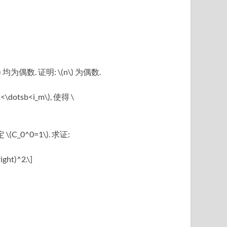
))\) 均为偶数. 证明: \(n\) 为偶数.
otsb<i_m\), 使得 \
约定 \(C_0^0=1\). 求证:
ight)^2.\]