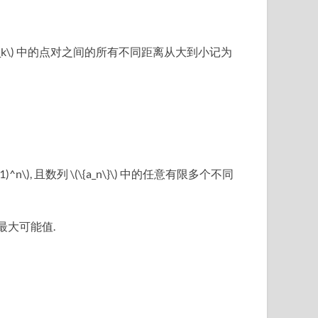
成的集合, 将 \(T_k\) 中的点对之间的所有不同距离从大到小记为
01)^n\), 且数列 \(\{a_n\}\) 中的任意有限多个不同
) 的最大可能值.