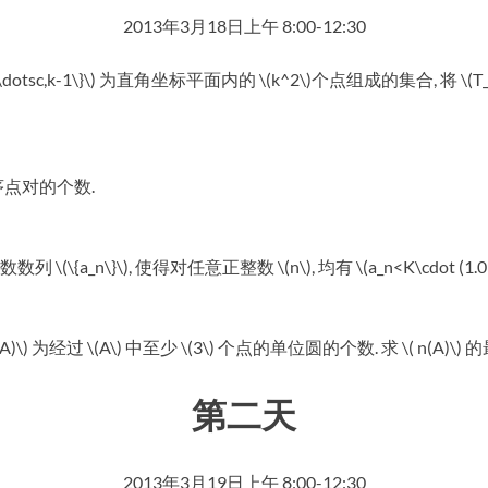
2013年3月18日上午 8:00-12:30
x,y)|x,y=0,1,\dotsc,k-1\}\) 为直角坐标平面内的 \(k^2\)个点组
) 的无序点对的个数.
\{a_n\}\), 使得对任意正整数 \(n\), 均有 \(a_n<K\cdot (1.
n(A)\) 为经过 \(A\) 中至少 \(3\) 个点的单位圆的个数. 求 \( n(A)\
第二天
2013年3月19日上午 8:00-12:30