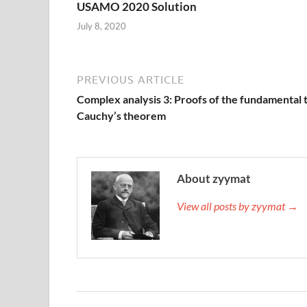
USAMO 2020 Solution
July 8, 2020
PREVIOUS ARTICLE
Complex analysis 3: Proofs of the fundamental 
Cauchy’s theorem
About zyymat
View all posts by zyymat →