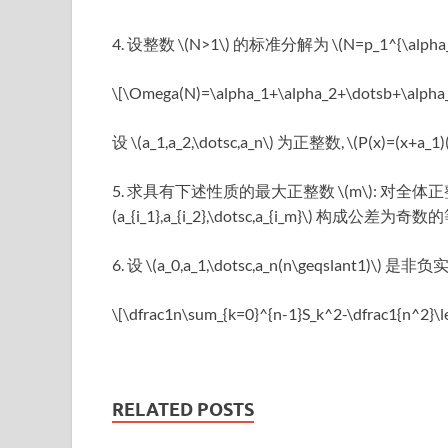
4. 设整数 \(N>1\) 的标准分解为 \(N=p_1^{\alpha_1}p
\[\Omega(N)=\alpha_1+\alpha_2+\dotsb+\alpha_
设 \(a_1,a_2,\dotsc,a_n\) 为正整数, \(P(x)=(x+a
5. 求具有下述性质的最大正整数 \(m\): 对全体正整数的任意一个
(a_{i_1},a_{i_2},\dotsc,a_{i_m}\) 构成公差为
6. 设 \(a_0,a_1,\dotsc,a_n(n\geqslant1)\) 是非负实
\[\dfrac1n\sum_{k=0}^{n-1}S_k^2-\dfrac1{n^2}\lef
RELATED POSTS