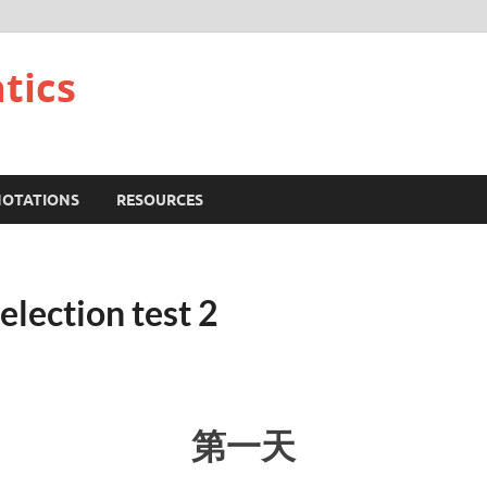
tics
NOTATIONS
RESOURCES
lection test 2
第一天