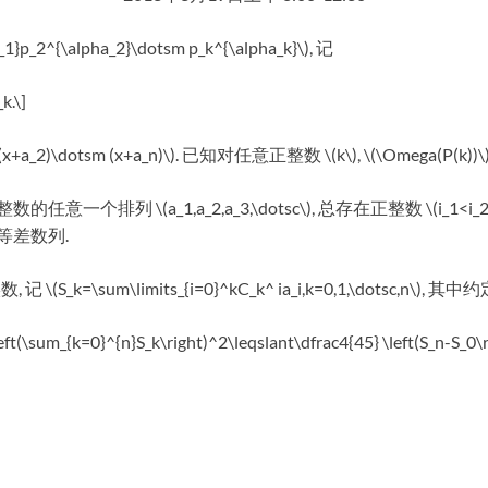
_2^{\alpha_2}\dotsm p_k^{\alpha_k}\), 记
k.\]
_1)(x+a_2)\dotsm (x+a_n)\). 已知对任意正整数 \(k\), \(\Omega(P(k
排列 \(a_1,a_2,a_3,\dotsc\), 总存在正整数 \(i_1<i_2<\d
奇数的等差数列.
数, 记 \(S_k=\sum\limits_{i=0}^kC_k^ ia_i,k=0,1,\dotsc,n\), 其中
t(\sum_{k=0}^{n}S_k\right)^2\leqslant\dfrac4{45} \left(S_n-S_0\r