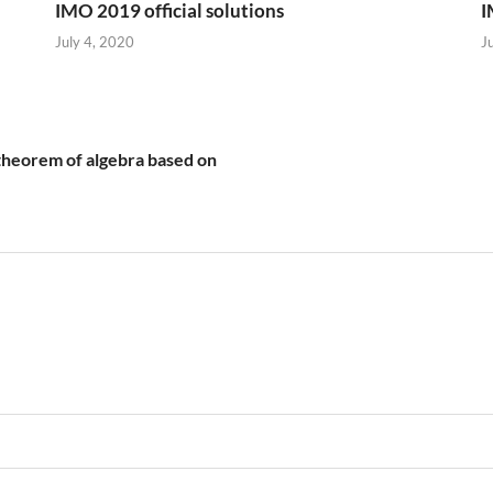
IMO 2019 official solutions
I
July 4, 2020
J
theorem of algebra based on