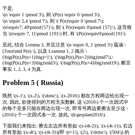
于是,
\(n \equiv 1 \pmod 3\), 则 \(P(n) \equiv 0 \pmod 3\);
\(n \equiv 2,4 \pmod 7\), 则 \( P(n)\equiv 0 \pmod 7\);
\(n\equiv7, 49\pmod{57}\), 则 \( P(n)\equiv 0\pmod {57}\). 这导致
当 \(n\equiv 7, 11\pmod {19}\) 时, 有 \(P(n)\equiv0\pmod{19}\)
至此, 结合 Lemma 3, 并且注意 \(n \equiv 0, 2 \pmod 3\) 蕴涵 \
(3\not\mid P(n) \), 以及 Leamma 1, 2 揭示 \
(\big(P(n),P(n+1)\big)=1\), \(\big(P(n),P(n+2)\big)\mid7\),\
(\big(P(n),P(n+3)\big)\mid3\), \(\big(P(n),P(n+4)\big)\mid19\). 断言
事实 1, 2, 3, 4 为真.
Problem 5 ( Russia)
既然 \(x-1\), \(x-2\), \(\dotsc\), \(x-2016\) 都在方程两边恰出现一
次, 因此, 欲使得到的方程无实数解, 这 \(2016\) 个一次因式中
的每个至多只能在两边出现一次, 即等号两边要擦去至少这 \
(2016\) 个一次因式各一次. 故此, \(k\geqslant2016\).
下面我们来指出: 擦去左边所有形如 \(x-(4t-2)\), \(x-(4t-1)\), 右边
所有形如 \(x-4t\), \(x-(4t-3)\)(即 \(t=1\), \(2\), \(\dotsc\), \(504\)) 的