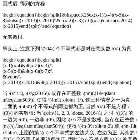
因式后, 得到的方程
\begin{equation}\begin{split}&\hspace3.25ex(x-1)(x-4)(x-5)(x-
8)\dotsm(x-2013)(x-2016)\\&=(x-2)(x-3)(x-6)(x-7)\dotsm(x-2014)
(x-2015)\end{split}\end{equation}
无实数根.
事实上, 注意下列 \(504\) 个不等式都是对任意实数 \(x\) 为真:
\begin{equation}\begin{split}
(x-1)(x-4)&\lt(x-2)(x-3);\\
(x-5)(x-8)&\lt(x-6)(x-7);\\
&\vdots\\
(x-2013)(x-2016)&\lt(x-2014)(x-2015).\end{split}\end{equation}
当 \(x\lt1\), \(x\gt2016\), 或存在正整数 \(m\)(\(1\leqslant
m\leqslant503\)), 使得 \(4m\lt x\lt4m+1\), 这三种情况之一为真,
上面的 \(504\) 个不等式的两边都为正, 当然 \(x\) 不是方程 \
((3)\) 的实数根; 当 \(x\in\{1, 2, 3, \dotsc, 2016\}\) 之时, \((3)\) 的
一边为 \(0\), 一边非 \(0\), 因此 \(x\) 不是实数根; 当存在正整数 \
(n\)(\(1\leqslant n\leqslant504\)), 使得 \(4n-3\lt x\lt4n-2\) 或 \(4n-1\lt
x\lt4n\), 上面的第 \(n\) 个不等式的左边为负, 右边为正, 其余的 \
(503\) 个不等式的两边都为正, 因此 \(x\) 不是方程 \((3)\) 的实数