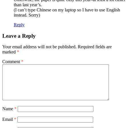
than last year’s.
(I can’t type Chinese on my laptop so I have to use English
instead. Sorry)
Reply
Leave a Reply
Your email address will not be published.
Required fields are
marked
*
Comment
*
Name
*
Email
*