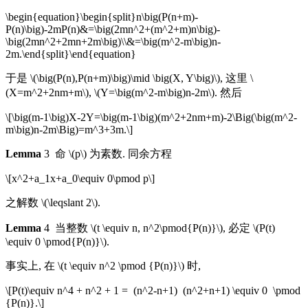
\begin{equation}\begin{split}n\big(P(n+m)-
P(n)\big)-2mP(n)&=\big(2mn^2+(m^2+m)n\big)-
\big(2mn^2+2mn+2m\big)\\&=\big(m^2-m\big)n-
2m.\end{split}\end{equation}
于是 \(\big(P(n),P(n+m)\big)\mid \big(X, Y\big)\), 这里 \
(X=m^2+2nm+m\), \(Y=\big(m^2-m\big)n-2m\). 然后
\[\big(m-1\big)X-2Y=\big(m-1\big)(m^2+2nm+m)-2\Big(\big(m^2-
m\big)n-2m\Big)=m^3+3m.\]
Lemma
3 命 \(p\) 为素数. 同余方程
\[x^2+a_1x+a_0\equiv 0\pmod p\]
之解数 \(\leqslant 2\).
Lemma
4 当整数 \(t \equiv n, n^2\pmod{P(n)}\), 必定 \(P(t)
\equiv 0 \pmod{P(n)}\).
事实上, 在 \(t \equiv n^2 \pmod {P(n)}\) 时,
\[P(t)\equiv n^4 + n^2 + 1 = (n^2-n+1) (n^2+n+1) \equiv 0 \pmod
{P(n)}.\]