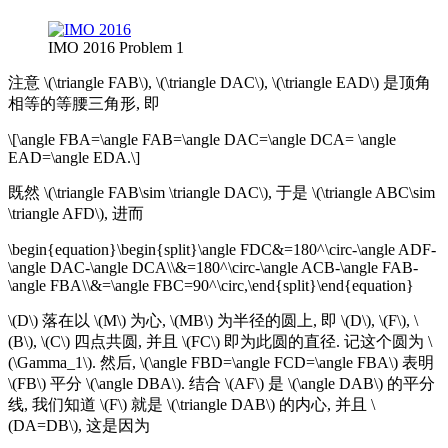
IMO 2016 Problem 1
注意 \(\triangle FAB\), \(\triangle DAC\), \(\triangle EAD\) 是顶角
相等的等腰三角形, 即
\[\angle FBA=\angle FAB=\angle DAC=\angle DCA= \angle
EAD=\angle EDA.\]
既然 \(\triangle FAB\sim \triangle DAC\), 于是 \(\triangle ABC\sim
\triangle AFD\), 进而
\begin{equation}\begin{split}\angle FDC&=180^\circ-\angle ADF-
\angle DAC-\angle DCA\\&=180^\circ-\angle ACB-\angle FAB-
\angle FBA\\&=\angle FBC=90^\circ,\end{split}\end{equation}
\(D\) 落在以 \(M\) 为心, \(MB\) 为半径的圆上, 即 \(D\), \(F\), \
(B\), \(C\) 四点共圆, 并且 \(FC\) 即为此圆的直径. 记这个圆为 \
(\Gamma_1\). 然后, \(\angle FBD=\angle FCD=\angle FBA\) 表明
\(FB\) 平分 \(\angle DBA\). 结合 \(AF\) 是 \(\angle DAB\) 的平分
线, 我们知道 \(F\) 就是 \(\triangle DAB\) 的内心, 并且 \
(DA=DB\), 这是因为