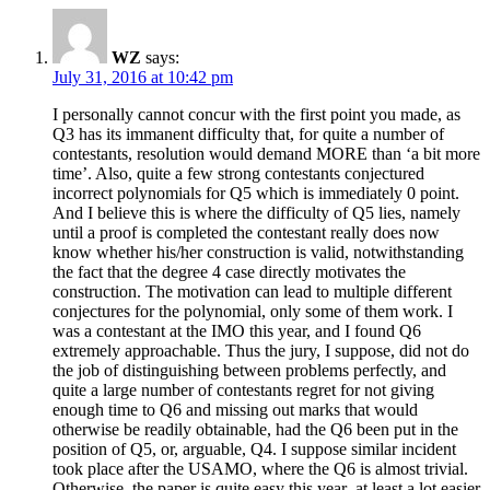
WZ
says:
July 31, 2016 at 10:42 pm
I personally cannot concur with the first point you made, as
Q3 has its immanent difficulty that, for quite a number of
contestants, resolution would demand MORE than ‘a bit more
time’. Also, quite a few strong contestants conjectured
incorrect polynomials for Q5 which is immediately 0 point.
And I believe this is where the difficulty of Q5 lies, namely
until a proof is completed the contestant really does now
know whether his/her construction is valid, notwithstanding
the fact that the degree 4 case directly motivates the
construction. The motivation can lead to multiple different
conjectures for the polynomial, only some of them work. I
was a contestant at the IMO this year, and I found Q6
extremely approachable. Thus the jury, I suppose, did not do
the job of distinguishing between problems perfectly, and
quite a large number of contestants regret for not giving
enough time to Q6 and missing out marks that would
otherwise be readily obtainable, had the Q6 been put in the
position of Q5, or, arguable, Q4. I suppose similar incident
took place after the USAMO, where the Q6 is almost trivial.
Otherwise, the paper is quite easy this year–at least a lot easier