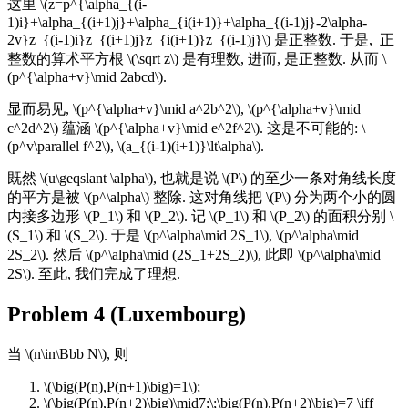
这里 \(z=p^{\alpha_{(i-
1)i}+\alpha_{(i+1)j}+\alpha_{i(i+1)}+\alpha_{(i-1)j}-2\alpha-
2v}z_{(i-1)i}z_{(i+1)j}z_{i(i+1)}z_{(i-1)j}\) 是正整数. 于是, 正
整数的算术平方根 \(\sqrt z\) 是有理数, 进而, 是正整数. 从而 \
(p^{\alpha+v}\mid 2abcd\).
显而易见, \(p^{\alpha+v}\mid a^2b^2\), \(p^{\alpha+v}\mid
c^2d^2\) 蕴涵 \(p^{\alpha+v}\mid e^2f^2\). 这是不可能的: \
(p^v\parallel f^2\), \(a_{(i-1)(i+1)}\lt\alpha\).
既然 \(u\geqslant \alpha\), 也就是说 \(P\) 的至少一条对角线长度
的平方是被 \(p^\alpha\) 整除. 这对角线把 \(P\) 分为两个小的圆
内接多边形 \(P_1\) 和 \(P_2\). 记 \(P_1\) 和 \(P_2\) 的面积分别 \
(S_1\) 和 \(S_2\). 于是 \(p^\alpha\mid 2S_1\), \(p^\alpha\mid
2S_2\). 然后 \(p^\alpha\mid (2S_1+2S_2)\), 此即 \(p^\alpha\mid
2S\). 至此, 我们完成了理想.
Problem 4 (Luxembourg)
当 \(n\in\Bbb N\), 则
\(\big(P(n),P(n+1)\big)=1\);
\(\big(P(n),P(n+2)\big)\mid7;\;\big(P(n),P(n+2)\big)=7 \iff