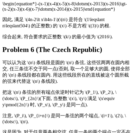
\begin{equation*}-(x-1)(x-4)(x-5)(x-8)\dotsm(x-2013)(x-2016)\gt-
(x-2)(x-3)(x-6)(x-7)\dotsm(x-2014)(x-2015)\end{equation*}
因此, 满足 \(4n-2\lt x\lt4n-1\)(\(n\) 是符合 \(1\leqslant
n\leqslant504\) 的正整数) 的 \(x\) 不是方程 \((3)\) 的根.
综合起来, 符合要求的正整数 \(k\) 的最小值为 \(2016\).
Problem 6 (The Czech Republic)
可以认为这 \(n\) 条线段是圆的 \(n\) 条弦, 这些弦两两在圆内相
交, 任三条弦不交于同一点(否则, 取一个足够大的圆, 使得全部
的 \(n\) 条线段都在圆内. 用这些线段所在的直线被这个圆所截
的弦来代替这 \(n\) 条线段).
把这 \(n\) 条弦的所有端点依逆时针记为 \(P_1\), \(P_2\), \
(\dotsc\), \(P_{2n}\)(下面, 当整数 \(x\), \(y\) 满足 \(x\equiv
y\pmod{2n}\) 时, \(P_x\), \(P_y\) 是同一点).
注意, \(P_i\), \(P_{i+n}\) 是同一条弦的两个端点, \(i=1\), \(2\), \
(\dotsc\), \(n\).
这是因为, 对于任意两条相交弦, 任意一条的两个端点一定不在