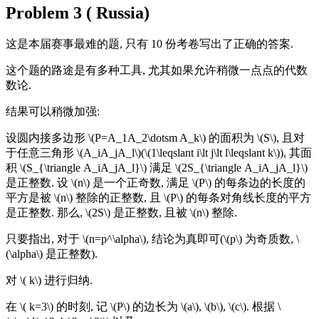
Problem 3 ( Russia)
这是本届赛事最难的题, 只有 10 份考卷写出了正确的答案.
这个题的路途是有多种工具, 尤其如果允许稍微一点点的代数
数论.
结果可以稍微加强:
设圆内接多边形 \(P=A_1A_2\dotsm A_k\) 的面积为 \(S\), 且对
于任意三角形 \(A_iA_jA_l\)(\(1\leqslant i\lt j\lt l\leqslant k\)), 其面
积 \(S_{\triangle A_iA_jA_l}\) 满足 \(2S_{\triangle A_iA_jA_l}\)
是正整数. 设 \(n\) 是一个正奇数, 满足 \(P\) 的每条边的长度的
平方是被 \(n\) 整除的正整数, 且 \(P\) 的每条对角线长度的平方
是正整数. 那么, \(2S\) 是正整数, 且被 \(n\) 整除.
只要指出, 对于 \(n=p^\alpha\), 结论为真即可(\(p\) 为奇质数, \
(\alpha\) 是正整数).
对 \( k\) 进行归纳.
在 \( k=3\) 的时刻, 记 \(P\) 的边长为 \(a\), \(b\), \(c\). 根据 \