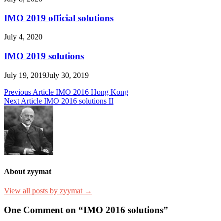
IMO 2019 official solutions
July 4, 2020
IMO 2019 solutions
July 19, 2019
July 30, 2019
Post
Previous Article
IMO 2016 Hong Kong
Next Article
IMO 2016 solutions II
navigation
About zyymat
View all posts by zyymat →
One Comment on “IMO 2016 solutions”