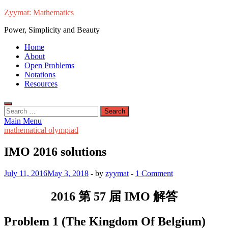
Skip
Zyymat: Mathematics
to
Power, Simplicity and Beauty
content
Home
About
Open Problems
Notations
Resources
Search
for:
Main Menu
mathematical olympiad
IMO 2016 solutions
July 11, 2016
May 3, 2018
-
by
zyymat
-
1 Comment
2016 第 57 届 IMO 解答
Problem 1 (The Kingdom Of Belgium)