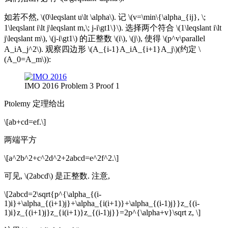
如若不然, \(0\leqslant u\lt \alpha\). 记 \(v=\min\{\alpha_{ij}, \;
1\leqslant i\lt j\leqslant m,\; j-i\gt1\}\). 选择两个符合 \(1\leqslant i\lt
j\leqslant m\), \(j-i\gt1\) 的正整数 \(i\), \(j\), 使得 \(p^v\parallel
A_iA_j^2\). 观察四边形 \(A_{i-1}A_iA_{i+1}A_j\)(约定 \
(A_0=A_m\)):
IMO 2016 Problem 3 Proof 1
Ptolemy 定理给出
\[ab+cd=ef.\]
两端平方
\[a^2b^2+c^2d^2+2abcd=e^2f^2.\]
可见, \(2abcd\) 是正整数. 注意,
\[2abcd=2\sqrt{p^{\alpha_{(i-
1)i}+\alpha_{(i+1)j}+\alpha_{i(i+1)}+\alpha_{(i-1)j}}z_{(i-
1)i}z_{(i+1)j}z_{i(i+1)}z_{(i-1)j}}=2p^{\alpha+v}\sqrt z, \]