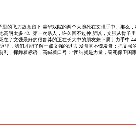
, 袖子里的飞刀故意留下 美华戏院的两个大腕死在文强手中。那么
高明太多 42. 第一次杀人，许久回不过神 所以，文强从骨子里
在了文强最好的很鲁莽的正在长大中的朋友兼下属丁力手中 44
 从这里，我们才能了解一点文强的过去 发哥真不愧发哥：把文强的
最前列，挥舞着标语，高喊着口号：”团结就是力量，誓死保卫国