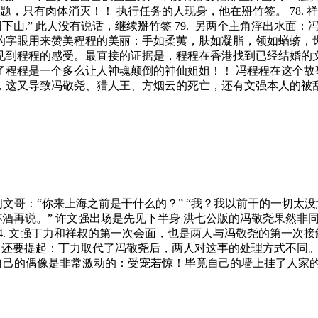
问题，只有肉体消灭！！ 执行任务的人现身，他在掰竹签。 78.
山.” 此人没有说话，继续掰竹签 79. 另两个主角浮出水面：
好的字眼用来赞美程程的美丽：手如柔荑，肤如凝脂，领如蝤蛴，
见到程程的感受。最直接的证据是，程程在香港找到已经结婚的
了程程是一个多么让人神魂颠倒的神仙姐姐！！ 冯程程在这个故
这又导致冯敬尧、猎人王、方烟云的死亡，还有文强本人的被乱枪扫
丁力问文哥：“你来上海之前是干什么的？” “我？我以前干的一切
喝杯酒再说。” 许文强出场是先见下半身 洪七公版的冯敬尧果然非同
54. 文强丁力和祥叔的第一次会面，也是两人与冯敬尧的第一次接
时，还要提起：丁力取代了冯敬尧后，两人对这事的处理方式不同。
见到自己的偶像是非常激动的：受宠若惊！毕竟自己的墙上挂了人家