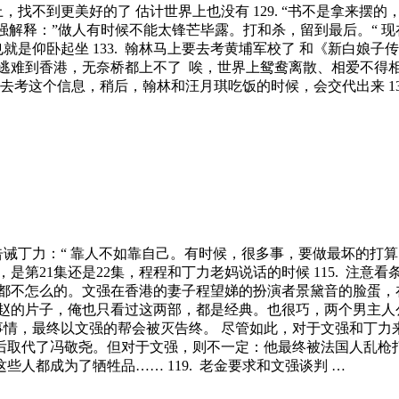
找不到更美好的了 估计世界上也没有 129. “书不是拿来摆的，是…
强解释：”做人有时候不能太锋芒毕露。打和杀，留到最后。“ 
言，也就是仰卧起坐 133. 翰林马上要去考黄埔军校了 和《新
难到香港，无奈桥都上不了 唉，世界上鸳鸯离散、相爱不得相见
再去考这个信息，稍后，翰林和汪月琪吃饭的时候，会交代出来 136
强告诫丁力：“ 靠人不如靠自己。有时候，很多事，要做最坏的打算。
21集还是22集，程程和丁力老妈说话的时候 115. 注意看条
都不怎么的。文强在香港的妻子程望娣的扮演者景黛音的脸蛋，
的片子，俺也只看过这两部，都是经典。也很巧，两个男主人公都
这件事情，最终以文强的帮会被灭告终。 尽管如此，对于文强和
取代了冯敬尧。但对于文强，则不一定：他最终被法国人乱枪打
人都成为了牺牲品…… 119. 老金要求和文强谈判 …