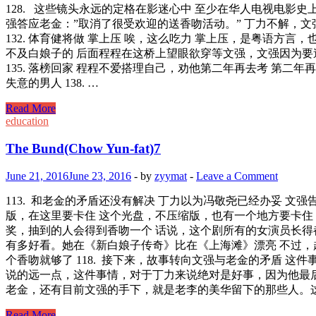
128. 这些镜头永远的定格在影迷心中 至少在华人电视电影史上，
强答应老金：”取消了很受欢迎的送香吻活动。” 丁力不解，文
132. 体育健将做 掌上压 唉，这么吃力 掌上压，是粤语方
不及白娘子的 后面程程在这桥上望眼欲穿等文强，文强因为要逃
135. 落榜回家 程程不爱搭理自己，劝他第二年再去考 第二年
失意的男人 138. …
The
Read More
Bund(Chow
education
Yun-
fat)8
The Bund(Chow Yun-fat)7
June 21, 2016
June 23, 2016
-
by
zyymat
-
Leave a Comment
113. 和老金的矛盾还没有解决 丁力以为冯敬尧已经办妥 文
版，在这里要卡住 这个光盘，不压缩版，也有一个地方要卡住，是第
奖，抽到的人会得到香吻一个 话说，这个剧所有的女演员长得
有多好看。她在《新白娘子传奇》比在《上海滩》漂亮 不过，赵
个香吻就够了 118. 接下来，故事转向文强与老金的矛盾 
说的远一点，这件事情，对于丁力来说绝对是好事，因为他最后
老金，还有目前文强的手下，就是老李的美华留下的那些人。这些
The
Read More