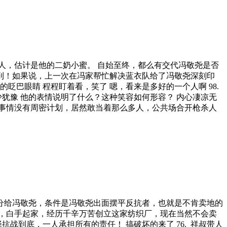
什么人，估计是他的二奶小蜜。 自始至终，都么有交代冯敬尧是否
不到！如果说，上一次在冯家帮忙解决蓝衣队给了冯敬尧深刻印
的眨巴眼睛 程程盯着看，笑了 嗯，看来是多好的一个人啊 98.
犹豫 他的表情说明了什么？这种笑容如何形容？ 内心凄凉无
种事情没有周密计划，居然敢当着那么多人，公共场合开枪杀人
成分给冯敬尧，条件是冯敬尧出面摆平反抗者，也就是不肯卖地的
海，白手起家，经历千辛万苦创立这家纺织厂，现在当然不会卖
抗战到底，一人承担所有的责任！ 搞破坏的来了 76. 祥叔带人