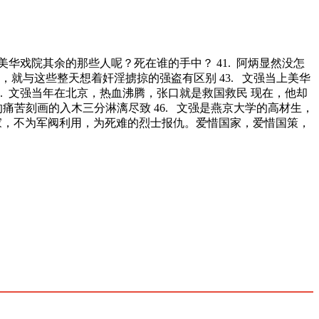
，美华戏院其余的那些人呢？死在谁的手中？ 41. 阿炳显然没怎
，就与这些整天想着奸淫掳掠的强盗有区别 43. 文强当上美华
. 文强当年在北京，热血沸腾，张口就是救国救民 现在，他却
痛苦刻画的入木三分淋漓尽致 46. 文强是燕京大学的高材生，
家，不为军阀利用，为死难的烈士报仇。爱惜国家，爱惜国策，