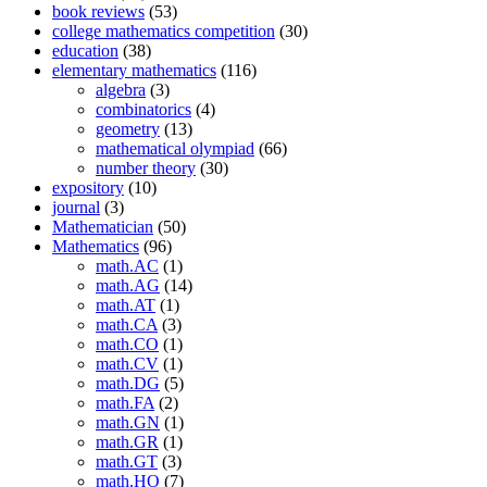
book reviews
(53)
college mathematics competition
(30)
education
(38)
elementary mathematics
(116)
algebra
(3)
combinatorics
(4)
geometry
(13)
mathematical olympiad
(66)
number theory
(30)
expository
(10)
journal
(3)
Mathematician
(50)
Mathematics
(96)
math.AC
(1)
math.AG
(14)
math.AT
(1)
math.CA
(3)
math.CO
(1)
math.CV
(1)
math.DG
(5)
math.FA
(2)
math.GN
(1)
math.GR
(1)
math.GT
(3)
math.HO
(7)