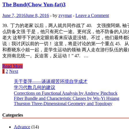
fat)4
The Bund(Chow Yun-fat)3
June 7, 2016
June 8, 2016
-
by
zyymat
-
Leave a Comment
39. 丁力的老家 以后，两人就共同作战了 40. 文强搜阿炳
么防备文强 于是，他只有死亡一途。更何况，他不防备的人比他
老大 这帮手下的决定眼前看来应该是没错。不过，他们最终都死
说：我讨厌以前的一切！ 这里，将是讨论的第一个重点 45.
和蔡晓东小姐一起，是学生运动的领袖 两人走在游行队伍的
支持南北统一。反迫害，反运动！” 47. …
The
Read More
Bund(Chow
Posts
1
2
Next
Yun-
pagination
fat)3
关于姜萍——谈谈艰苦环境自学成才
学习代数几何的建议
Corrections on Functional Analysis by Andrew Pinchuck
Fiber Bundle and Characteristic Classes by Wu-Yi Hsiang
Thurston Three-Dimensional Geometry and Topology
Categories
Advance
(14)