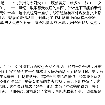
….“（手指向太阳穴 130. 既然美好，就多来一张 131. 文
现在， 二十一世纪，取消很受欢迎的东西，估计是不可能的事情
白娘子传奇》一样，这个剧也有一座桥，尽管这座桥在外观及意义上都
、悲惨的爱情故事，到此尽了 134. 汤镇业的体格不错哈
. 男人失恋的时候，就会乱抓水泡 水泡，娃哈哈 137. 失恋，
” 114. 文强和丁力的夜总会 这个地方：还有一种光盘，压缩
幅上的字 等会有一个滑稽让人喷饭的场面 娃哈哈 116. 美女抽
在我看来，比赵雅芝好。 赵雅芝气质也许脱俗，脸蛋我不认为
姓许 117. 被美女吻后的老头 哎呀，三天不用吃饭了，这
丁力来说，这个失败却成了好事：他们成为了冯敬尧的得力干将！
死。 别的帮会因为瓜分了文强，所以也收获不少。 倒霉蛋是