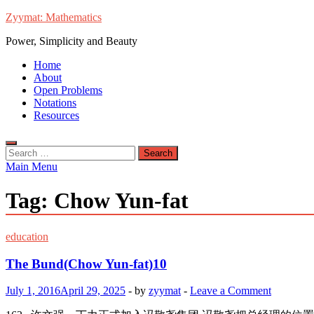
Skip
Zyymat: Mathematics
to
Power, Simplicity and Beauty
content
Home
About
Open Problems
Notations
Resources
Search
for:
Main Menu
Tag:
Chow Yun-fat
education
The Bund(Chow Yun-fat)10
July 1, 2016
April 29, 2025
-
by
zyymat
-
Leave a Comment