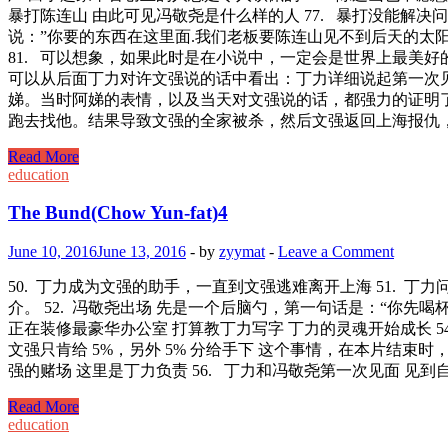
暴打陈连山 由此可见冯敬尧是什么样的人 77. 暴打没能解决
说：”你要的东西在这里面.我们老板要陈连山见不到后天的太阳下
81. 可以想象，如果此时是在小说中，一定会是世界上最美
可以从后面丁力对许文强说的话中看出：丁力详细说起第一次
娣。当时阿娣的表情，以及当天对文强说的话，都强力的证明
跑去找他。结果导致文强的全家被杀，然后文强返回上海报仇，
The
Read More
Bund(Chow
education
Yun-
fat)5
The Bund(Chow Yun-fat)4
June 10, 2016
June 13, 2016
-
by
zyymat
-
Leave a Comment
50. 丁力成为文强的助手，一直到文强逃难离开上海 51. 
介。 52. 冯敬尧出场 先是一个后脑勺，第一句话是：“你先
正在装修最豪华办公室 打算教丁力写字 丁力的灵魂开始成长 
文强只肯给 5%，另外 5% 分给手下 这个事情，在本片结束
强的赌场 这里是丁力负责 56. 丁力和冯敬尧第一次见面 
The
Read More
Bund(Chow
education
Yun-