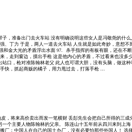
着一大帮子，准备出门去火车站 没有明确说明这些女人是冯敬尧的
的文强、丁力 于是，两人一道去火车站 人生就是如此奇妙，意想
强和金大光的矛盾浮出水面 97. 杀手指挥的有板有眼，还在不断
来，走到窗边，摸出手枪 这是他内心的矛盾，不过看来也没多少
. 出站口，枪对准陈翰林老父 此人也可谓大胆，没有头脑，做这
眼疾手快，抓起商贩的橘子，用力甩过去，打落手枪 …
下地皮，将来高价卖出而发一笔横财 丢彭先生会把自己所得的三
事的另一个主要人物陈翰林的父亲。 陈连山十五年前从四川来到上
意搬厂：中国人在自己的国土办厂，没有必要怕那些外国人！ 选择