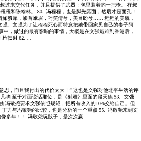
 祥叔过来交代任务，并且提供了武器：包里装着的一把枪。 祥叔
冯程程和陈翰林。 80. 冯程程，也是脚先露面，然后才是面孔！
齿如瓠犀，螓首蛾眉，巧笑倩兮，美目盼兮…… 程程的美貌，
文强。文强为了让程程死心而特意把她带回家见自己的妻子阿
事中，做过的最有影响的事情，大概是在文强逃难到香港后，
射 82. …
太没意思，而且我付出的代价太大！” 这也是文强对他北平生活的评
凡响 至于对面说话那位，是《射雕》里面的段天德 53. 文强
触 冯敬尧要求文强依照规矩，把所有收入的10%交给自己。但
 丁力与冯敬尧的比较，也是分析的一个重点 55. 冯敬尧来到文
的像多年！！ 冯敬尧玩骰子，是次次赢 …