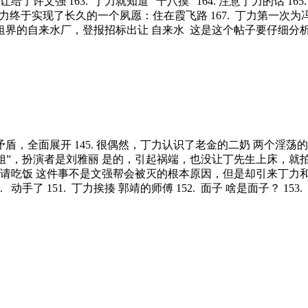
了许文强 163. 丁力就知道 “十八摸” 164. 注意丁力的话
 丁力终于实现了长久的一个夙愿：住在霞飞路 167. 丁力第一
公共租界的自来水厂，登报招标出让 自来水 这是这个帖子要仔细分
盾，全面展开 145. 很偶然，丁力认识了老金的二奶 两个淫荡的
的“小姐”，扮演者是刘雅丽 是的，引起祸端，也没让丁先生上床
，就想请吃饭 这件事不是文强帮会被灭的根本原因，但是却引来丁
 动手了 151. 丁力挨揍 郭靖的师傅 152. 面子 啥是面子？ 1