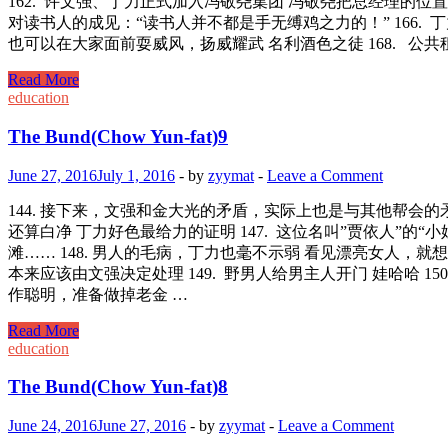
162. 许文强、丁力正式加入冯敬尧集团 冯敬尧把总经理的位置让给
对读书人的成见：“读书人并不都是手无缚鸡之力的！” 166.
也可以在大家面前耍威风，扬威耀武 名利酒色之徒 168. 
The
Read More
Bund(Chow
education
Yun-
fat)10
The Bund(Chow Yun-fat)9
June 27, 2016
July 1, 2016
-
by
zyymat
-
Leave a Comment
144. 接下来，文强和金大光的矛盾，实际上也是与其他帮会的矛
还算白净 丁力好色最给力的证明 147. 这位名叫”贾依人”
滩…… 148. 男人的毛病，丁力也毫不示弱 看见漂亮女人
本来应该由文强决定处理 149. 野男人给男主人开门 娃哈哈 150.
作聪明，准备做掉老金 …
The
Read More
Bund(Chow
education
Yun-
fat)9
The Bund(Chow Yun-fat)8
June 24, 2016
June 27, 2016
-
by
zyymat
-
Leave a Comment