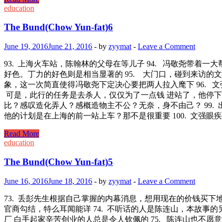
Bund(Chow
education
Yun-
fat)7
The Bund(Chow Yun-fat)6
June 19, 2016
June 21, 2016
-
by
zyymat
-
Leave a Comment
93. 上海火车站，陈翰林的父母在等儿子 94. 冯敬尧带
好色。丁力的好色则是相当显著的 95. 大门口，碰到来访
象，这一次简直使得冯敬尧下定决心要把两人拉入麾下 96. 文
可是，此行的任务是去杀人，仅仅为了一点钱 进站了，他停下
比？感叹造化弄人？感概造物主不公？无奈，身不由己？ 99
他的计划是在上海的前一站上车？那不是很重要 100. 文强
The
Read More
Bund(Chow
education
Yun-
fat)6
The Bund(Chow Yun-fat)5
June 16, 2016
June 18, 2016
-
by
zyymat
-
Leave a Comment
73. 丢彭先生根据自己掌握的内幕消息，想用现在的价钱买
官商勾结，特么耳闻能详 74. 不听话的人是陈连山，本故
厂 白手起家辛苦创业的人总是令人钦佩的 75. 陈连山也不愿