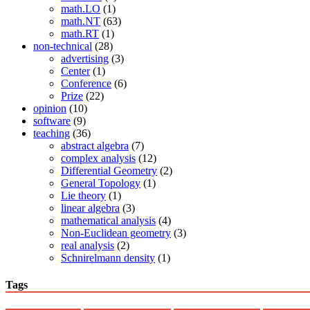
math.LO
(1)
math.NT
(63)
math.RT
(1)
non-technical
(28)
advertising
(3)
Center
(1)
Conference
(6)
Prize
(22)
opinion
(10)
software
(9)
teaching
(36)
abstract algebra
(7)
complex analysis
(12)
Differential Geometry
(2)
General Topology
(1)
Lie theory
(1)
linear algebra
(3)
mathematical analysis
(4)
Non-Euclidean geometry
(3)
real analysis
(2)
Schnirelmann density
(1)
Tags