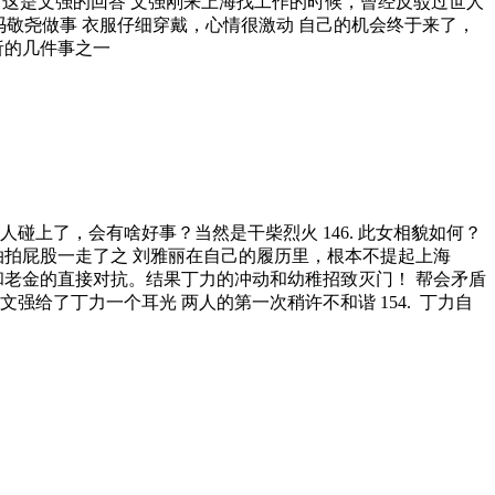
 165. 这是文强的回答 文强刚来上海找工作的时候，曾经反驳过世人
次为冯敬尧做事 衣服仔细穿戴，心情很激动 自己的机会终于来了，
析的几件事之一
人碰上了，会有啥好事？当然是干柴烈火 146. 此女相貌如何？
，就拍拍屁股一走了之 刘雅丽在自己的履历里，根本不提起上海
力和老金的直接对抗。结果丁力的冲动和幼稚招致灭门！ 帮会矛盾
53. 文强给了丁力一个耳光 两人的第一次稍许不和谐 154. 丁力自