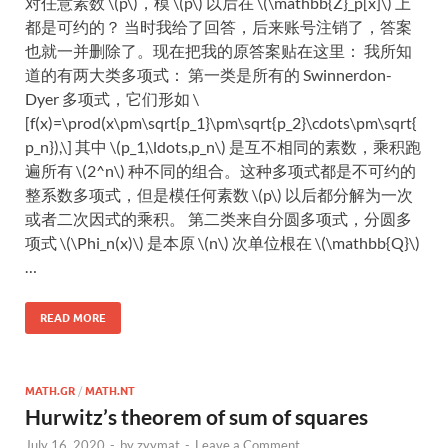
对任意素数 \(p\)，模 \(p\) 以后在 \(\mathbb{Z}_p[x]\) 上
都是可约的？ 当时我给了回答，后来账号注销了，答案
也就一并删除了。现在把我的原答案贴在这里： 我所知
道的有两大类多项式： 第一类是所有的 Swinnerdon-
Dyer 多项式，它们形如 \
[f(x)=\prod(x\pm\sqrt{p_1}\pm\sqrt{p_2}\cdots\pm\sqrt{
p_n}),\] 其中 \(p_1,\ldots,p_n\) 是互不相同的素数，乘积跑
遍所有 \(2^n\) 种不同的组合。这种多项式都是不可约的
整系数多项式，但是模任何素数 \(p\) 以后都分解为一次
或者二次因式的乘积。 第二类来自分圆多项式，分圆多
项式 \(\Phi_n(x)\) 是本原 \(n\) 次单位根在 \(\mathbb{Q}\)
…
READ MORE
MATH.GR
/
MATH.NT
Hurwitz’s theorem of sum of squares
July 16, 2020
-
by
zyymat
-
Leave a Comment