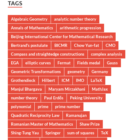
TAGS
Algebraic Geometry
analytic number theory
Annals of Mathematics
arithmetic progression
Beijing International Center for Mathematical Research
Bertrand's postulate
BICMR
Chow Yun-fat
CMO
Compass and straightedge constructions
complex analysis
EGA
elliptic curves
Fermat
Fields medal
Gauss
Geometric Transformations
geometry
Germany
Grothendieck
Hilbert
ICM
IMO
LaTeX
Manjul Bhargava
Maryam Mirzakhani
MathJax
number theory
Paul Erdős
Peking University
polynomial
prime
prime number
Quadratic Reciprocity Law
Ramanujan
Romanian Master of Mathematics
Shaw Prize
Shing-Tung Yau
Springer
sum of squares
TeX