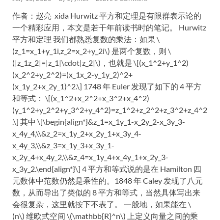
作者：赵亮 xida Hurwitz 平方和定理是有限群表示论的
一个精彩应用，本文是若干年前读书时的笔记。 Hurwitz
平方和定理 我们都熟悉复数的乘法：如果 \
(z_1=x_1+y_1i,z_2=x_2+y_2i\) 是两个复数，则 \
(|z_1z_2|=|z_1|\cdot|z_2|\)，也就是 \[(x_1^2+y_1^2)
(x_2^2+y_2^2)=(x_1x_2-y_1y_2)^2+
(x_1y_2+x_2y_1)^2.\] 1748 年 Euler 发现了如下的 4 平方
和等式： \[(x_1^2+x_2^2+x_3^2+x_4^2)
(y_1^2+y_2^2+y_3^2+y_4^2)=z_1^2+z_2^2+z_3^2+z_4^2
.\] 其中 \[\begin{align*}&z_1=x_1y_1-x_2y_2-x_3y_3-
x_4y_4,\\&z_2=x_1y_2+x_2y_1+x_3y_4-
x_4y_3,\\&z_3=x_1y_3+x_3y_1-
x_2y_4+x_4y_2,\\&z_4=x_1y_4+x_4y_1+x_2y_3-
x_3y_2.\end{align*}\] 4 平方和等式说的是在 Hamilton 四
元数体中范数仍然是乘性的。1848 年 Caley 发现了八元
数，从而导出了类似的 8 平方和等式，当然具体写出来
会很复杂，这里就按下不表了。 一般地，如果能在 \
(n\) 维欧式空间 \(\mathbb{R}^n\) 上定义向量之间的乘