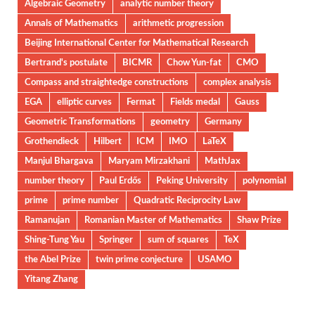
Algebraic Geometry
analytic number theory
Annals of Mathematics
arithmetic progression
Beijing International Center for Mathematical Research
Bertrand's postulate
BICMR
Chow Yun-fat
CMO
Compass and straightedge constructions
complex analysis
EGA
elliptic curves
Fermat
Fields medal
Gauss
Geometric Transformations
geometry
Germany
Grothendieck
Hilbert
ICM
IMO
LaTeX
Manjul Bhargava
Maryam Mirzakhani
MathJax
number theory
Paul Erdős
Peking University
polynomial
prime
prime number
Quadratic Reciprocity Law
Ramanujan
Romanian Master of Mathematics
Shaw Prize
Shing-Tung Yau
Springer
sum of squares
TeX
the Abel Prize
twin prime conjecture
USAMO
Yitang Zhang