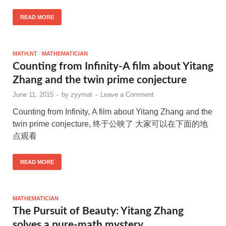
READ MORE
MATH.NT
/
MATHEMATICIAN
Counting from Infinity-A film about Yitang
Zhang and the twin prime conjecture
June 11, 2015
-
by
zyymat
-
Leave a Comment
Counting from Infinity, A film about Yitang Zhang and the
twin prime conjecture, 终于公映了 大家可以在下面的地
点观看
READ MORE
MATHEMATICIAN
The Pursuit of Beauty: Yitang Zhang
solves a pure-math mystery