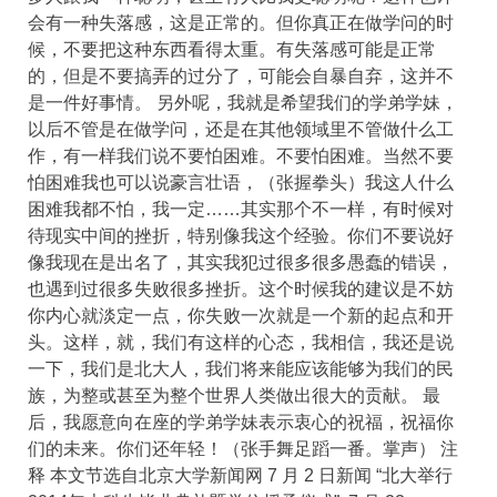
会有一种失落感，这是正常的。但你真正在做学问的时
候，不要把这种东西看得太重。有失落感可能是正常
的，但是不要搞弄的过分了，可能会自暴自弃，这并不
是一件好事情。 另外呢，我就是希望我们的学弟学妹，
以后不管是在做学问，还是在其他领域里不管做什么工
作，有一样我们说不要怕困难。不要怕困难。当然不要
怕困难我也可以说豪言壮语，（张握拳头）我这人什么
困难我都不怕，我一定……其实那个不一样，有时候对
待现实中间的挫折，特别像我这个经验。你们不要说好
像我现在是出名了，其实我犯过很多很多愚蠢的错误，
也遇到过很多失败很多挫折。这个时候我的建议是不妨
你内心就淡定一点，你失败一次就是一个新的起点和开
头。这样，就，我们有这样的心态，我相信，我还是说
一下，我们是北大人，我们将来能应该能够为我们的民
族，为整或甚至为整个世界人类做出很大的贡献。 最
后，我愿意向在座的学弟学妹表示衷心的祝福，祝福你
们的未来。你们还年轻！（张手舞足蹈一番。掌声） 注
释 本文节选自北京大学新闻网 7 月 2 日新闻 “北大举行