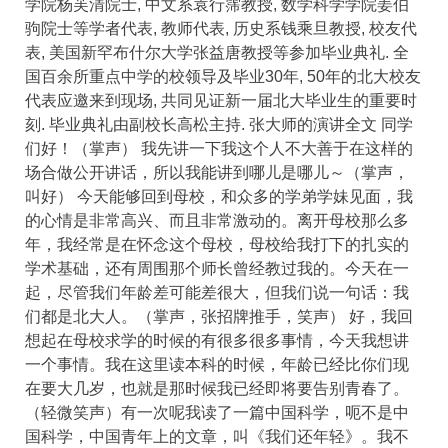
学院杨芙清院士, 中文系袁行霈教授, 数学科学学院姜伯
驹院士等学者代表, 教师代表, 历史系钱乘旦教授, 校友代
表, 美国新罕布什尔大学张益唐教授等参加毕业典礼. 全
国百余所重点中学的校领导及毕业30年, 50年的北大校友
代表应邀来到现场, 共同见证新一届北大毕业生的重要时
刻. 毕业典礼由副校长高松主持. 张大师的演讲全文 同学
们好！（掌声） 我先讲一下我这个人不大善于在这样的
场合做公开讲话，所以我能讲到哪儿是哪儿～（掌声，
叫好） 今天能够回到母校，和众多的学弟学妹见面，我
的心情是非常高兴、而且非常激动的。离开母校那么多
年，我经常是在怀念这个母校，母校给我打下的扎实的
学术基础，还有周围那个师长曾经教过我的。今天在一
起，尽管我们年龄差可能差很大，但我们说一句话：我
们都是北大人。（掌声，张招牌推手，笑声） 好，我回
想起在母校求学的时候的有很多很多事情，今天我想讲
一个事情。我在这里读本科的时候，年龄已经比你们现
在要大几岁，也就是那时候我已经即将要告别青春了。
（轻微笑声）有一次呢我读了一篇中国科学，呃不是中
国科学，中国青年上的文章，叫《我们还年轻》。我不