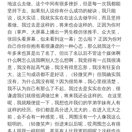
地这么去做。这个中间有很多挫折，但是每一次我都能
坚持下去。如果别人说你有什么成功的秘诀，我只能
说，说大实话，我就实实在在这么去做学问，而且坚持
着做。我过去是这样的，将来也会这样的。正因为你对
自（掌声。大屏幕上播出一男生模仿张推手。众大笑，
张回头看屏幕，似未看到这一幕）怎么啦？ 正因为你对
自己你你你抱有着很谦虚的一种心态，那么就我这个一
年多来也算是出了名了。但出了名以后不管这个媒体啊
什么啊怎么说我啊别人怎么想啊，我觉得有一点我很满
意，我没有趾高气扬，我没有得意忘形，我没有狂妄自
大。这三句成语都不是好话，（轻微笑声）但我确实我
没有。为什么我没有呢？因为很简单，我心里很清楚，
我不认为自己有那么了不起。我过去是实实在在的，很
谦虚我们就很低调做过来，将来我还会这样的。 在这里
呢，我就顺便提一下，我想也许我们的学弟学妹有人有
这样的经历。你们都是高分进入北大的，在进入北大之
前，会不会有一种感觉，呒，周围没有一个人像我这么
聪明的。（轻微笑声）但进来以后呢，哎周围怎么有很
多人跟我一样聪明，甚至有人比我更聪明呢？这样也许