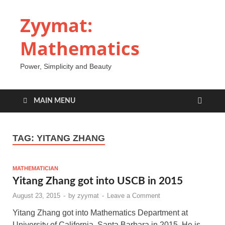
Zyymat:
Mathematics
Power, Simplicity and Beauty
MAIN MENU
TAG:
YITANG ZHANG
MATHEMATICIAN
Yitang Zhang got into USCB in 2015
August 23, 2015
-
by
zyymat
-
Leave a Comment
Yitang Zhang got into Mathematics Department at
University of California, Santa Barbara in 2015. He is