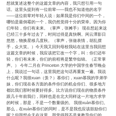
想就复述这整个的这篇文章的内容，我只想引用一句
话。这里头提到有一位前辈——我也不知道他的名字
——这位前辈对年轻人说：如果我是你们中间的一个，
哪怕是最倒霉的一个，我仍然觉得十分的荣幸。因为你
们年轻，你们有未来。（掌声，张摊手） 现在想起来这
已经三十多年过去了，时间过得是真快啊。闲云潭影日
悠悠，物换星移几度秋。（掌声，张做表情，胡乱摆
手，众大笑。）今天我又回到母校我站在这里当我回想
这篇文章的时候，我应该把它改一个字，叫：你们还年
轻，你们有未来，你们的前程将是繁华似锦。（正常掌
声。） 今年二月在 Princeton 大学的中国学生春节晚会
上，我说过一句话，这里我把这句话再重复一遍。我说
什么呢？我很xuan（羡？）慕你们，xuan慕我的学弟学
妹，你们现在各方面的条件你们的机会你们、很多地方
都比我们那时候要好得多。比方说你们现在的物质条件
跟几十年前我们，同样也是在北大同样这一片地方求学
的时候，那是，不是一个数量级的。 我很xuàn慕你们。
那么，在xuàn慕你们的同时，是不是我也应该鼓励你们
呢？但我想今天在这里，我觉得我不是来教导你们的。