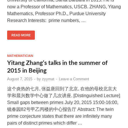
now a Professor of Mathematics, USCB. ZHANG, Yitang
Mathematics, Professor Ph.D., Purdue University
Research Interests: prime numbers, …
READ MORE
MATHEMATICIAN
Yitang Zhang’s talks in the summer of
2015 in Beijing
August 7, 2015
-
by
zyymat
-
Leave a Comment
这个炎热的七月, 张益唐回到了北京, 在他的母校北京大
学和晨兴数学中心做了几次讲座. [Distinguished Lecture]
Small gaps between primes July 20, 2015 15:00-16:00,
镜春园82号甲乙丙楼的中心报告厅 Abstract: The twin
prime conjecture states that there are infinitely many
pairs of distinct primes which differ …