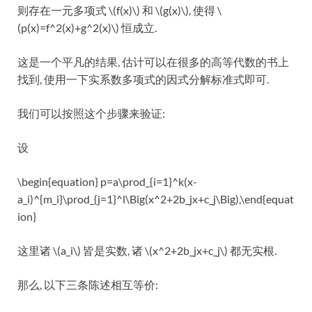
则存在一元多项式 \(f(x)\) 和 \(g(x)\), 使得 \
(p(x)=f^2(x)+g^2(x)\) 恒成立.
这是一个平凡的结果, 估计可以在很多的高等代数的书上
找到, 使用一下实系数多项式的因式分解标准式即可.
我们可以按照这个步骤来验证:
设
\begin{equation} p=a\prod_{i=1}^k(x-
a_i)^{m_i}\prod_{j=1}^l\Big(x^2+2b_jx+c_j\Big),\end{equat
ion}
这里诸 \(a_i\) 皆是实数, 诸 \(x^2+2b_jx+c_j\) 都无实根.
那么, 以下三条陈述相互等价: