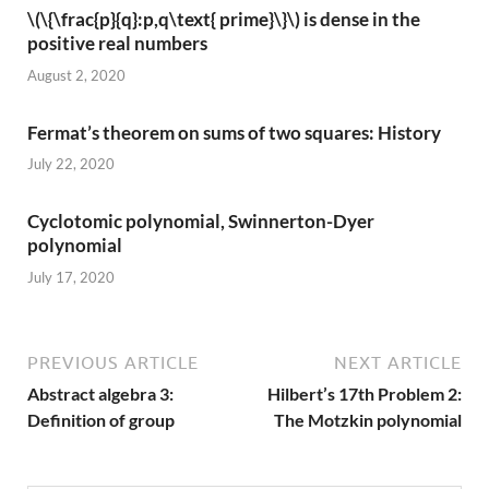
\(\{\frac{p}{q}:p,q\text{ prime}\}\) is dense in the
positive real numbers
August 2, 2020
Fermat’s theorem on sums of two squares: History
July 22, 2020
Cyclotomic polynomial, Swinnerton-Dyer
polynomial
July 17, 2020
PREVIOUS ARTICLE
NEXT ARTICLE
Abstract algebra 3:
Hilbert’s 17th Problem 2:
Definition of group
The Motzkin polynomial