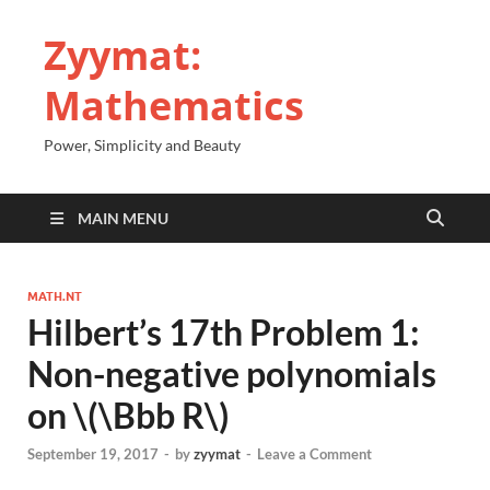
Zyymat:
Mathematics
Power, Simplicity and Beauty
MAIN MENU
MATH.NT
Hilbert’s 17th Problem 1:
Non-negative polynomials
on \(\Bbb R\)
September 19, 2017
-
by
zyymat
-
Leave a Comment